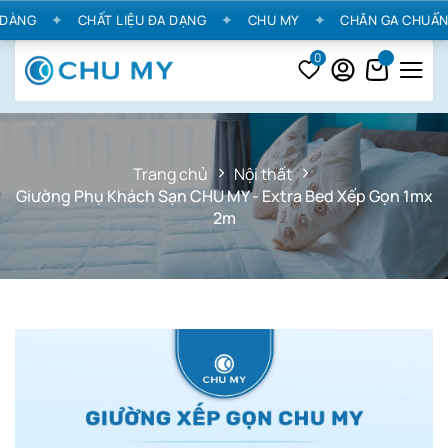
ÀNG
✦
CHẤT LIỆU ĐA DẠNG
✦
CHU MY
✦
CHĂN GA CHUẨN K
0
Trang chủ
Nội thất
Giường Phụ Khách Sạn CHU MY - Extra Bed Xếp Gọn 1mx
2m