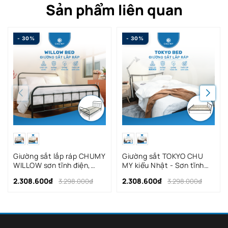
Sản phẩm liên quan
- 30%
- 30%
Giường sắt lắp ráp CHUMY
Giường sắt TOKYO CHU
WILLOW sơn tĩnh điện,
MY kiểu Nhật - Sơn tĩnh
khung thép ống, màu đen
điện, lắp ráp nhanh
2.308.600₫
2.308.600₫
3.298.000₫
3.298.000₫
nhám/trắng bóng