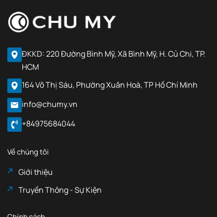
ĐKKD: 220 Đường Bình Mỹ, Xã Bình Mỹ, H. Củ Chi, TP.
HCM
164 Võ Thị Sáu, Phường Xuân Hoà, TP Hồ Chí Minh
info@chumy.vn
+84975684044
Về chúng tôi
Giới thiệu
Truyền Thông - Sự Kiện
Chính sách