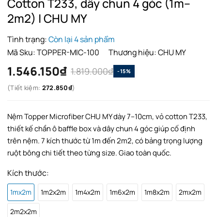
Cotton T233, dây chun 4 góc (1m–
2m2) | CHU MY
Tình trạng:
Còn lại 4 sản phẩm
Mã Sku:
TOPPER-MIC-100
Thương hiệu:
CHU MY
1.546.150₫
1.819.000₫
-15%
(Tiết kiệm:
272.850₫
)
Nệm Topper Microfiber CHU MY dày 7–10cm, vỏ cotton T233,
thiết kế chần ô baffle box và dây chun 4 góc giúp cố định
trên nệm. 7 kích thước từ 1m đến 2m2, có bảng trọng lượng
ruột bông chi tiết theo từng size. Giao toàn quốc.
Kích thước:
1mx2m
1m2x2m
1m4x2m
1m6x2m
1m8x2m
2mx2m
2m2x2m