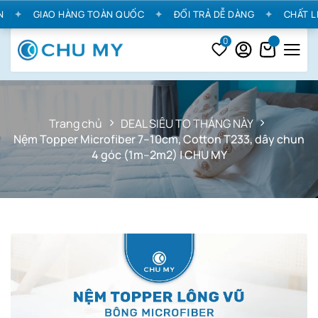
✦
GIAO HÀNG TOÀN QUỐC
✦
ĐỔI TRẢ DỄ DÀNG
✦
CHẤT LIỆ
0
Trang chủ
DEAL SIÊU TO THÁNG NÀY
Nệm Topper Microfiber 7–10cm, Cotton T233, dây chun
4 góc (1m–2m2) | CHU MY