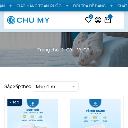
N
✦
GIAO HÀNG TOÀN QUỐC
✦
ĐỔI TRẢ DỄ DÀNG
✦
CHẤT L
0
Trang chủ
Gối - Vỏ Gối
Sắp xếp theo
Mặc định
- 30%