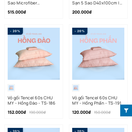
Sao Microfiber
Sạn 5 Sao D40x100cm |
D40x100cm
CHU MY
515.000₫
200.000₫
- 20%
- 20%
Vỏ gối Tencel 60s CHU
Vỏ gối Tencel 60s CHU
MY - Hồng Đào - TS-186
MY - Hồng Phấn - TS-191
152.000₫
120.000₫
190.000₫
150.000₫
- 20%
- 20%