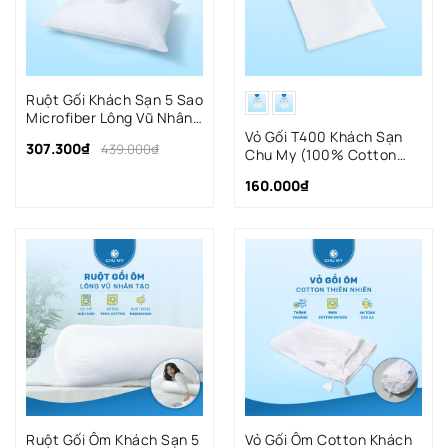
Ruột Gối Khách Sạn 5 Sao
Microfiber Lông Vũ Nhân
Tạo
Vỏ Gối T400 Khách Sạn
307.300₫
439.000₫
Chu My (100% Cotton
Satin) - Bóng Mượt &
160.000₫
Đẳng Cấp
Ruột Gối Ôm Khách Sạn 5
Vỏ Gối Ôm Cotton Khách