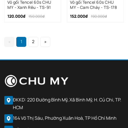
Vỏ gối Tencel 60s CHU
Vỏ gối Tencel 60s CHU
MY - Xanh Rêu - TS-91
MY - Cam Cháy - TS-178
120.000₫
152.000₫
150.000₫
190.000₫
«
1
2
»
ĐKKD: 220 Đường Bình Mỹ, Xã Bình Mỹ, H. Củ Chi, TP.
HCM
164 Võ Thị Sáu, Phường Xuân Hoà, TP Hồ Chí Minh