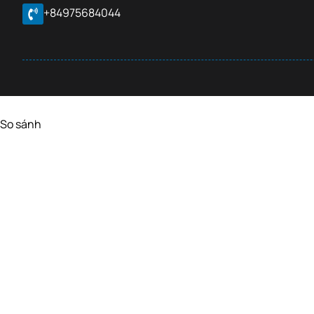
+84975684044
So sánh