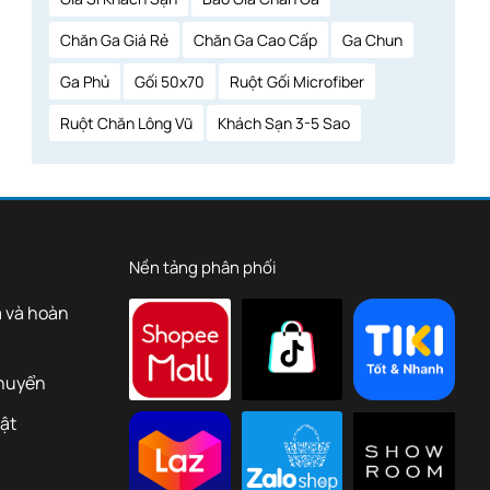
Chăn Ga Giá Rẻ
Chăn Ga Cao Cấp
Ga Chun
Ga Phủ
Gối 50x70
Ruột Gối Microfiber
Ruột Chăn Lông Vũ
Khách Sạn 3-5 Sao
Nền tảng phân phối
ả và hoàn
chuyển
ật