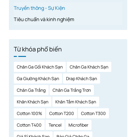
Truyền thông - Sự Kiện
Tiêu chuẩn và kinh nghiệm
Từ khóa phổ biến
Chăn Ga Gối Khách Sạn
Chăn Ga Khách Sạn
Ga Giường Khách Sạn
Drap Khách Sạn
Chăn Ga Trắng
Chăn Ga Trắng Trơn
Khăn Khách Sạn
Khăn Tắm Khách Sạn
Cotton 100%
Cotton T200
Cotton T300
Cotton T400
Tencel
Microfiber
Giá Sỉ Khách Sạn
Báo Giá Chăn Ga