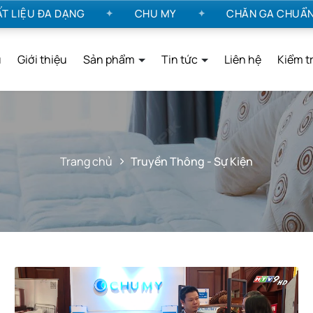
IỆU ĐA DẠNG
CHU MY
CHĂN GA CHUẨN KH
✦
✦
ủ
Giới thiệu
Sản phẩm
Tin tức
Liên hệ
Kiểm t
Trang chủ
Truyền Thông - Sự Kiện