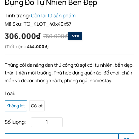
Đựng Đồ Tự Nhiên Bền Đẹp
Tình trạng:
Còn lại 10 sản phẩm
Mã Sku:
TC_KLOT_40x40x57
306.000₫
750.000₫
-59%
(Tiết kiệm:
444.000₫
)
Thùng cói đa năng đan thủ công từ sợi cói tự nhiên, bền đẹp,
thân thiện môi trường. Phù hợp đựng quần áo, đồ chơi, chăn
mền và decor phòng khách, phòng ngủ, homestay.
Loại:
Không lót
Có lót
Số lượng: