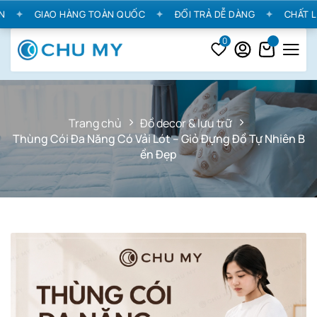
✦
GIAO HÀNG TOÀN QUỐC
✦
ĐỔI TRẢ DỄ DÀNG
✦
CHẤT LIỆ
0
Trang chủ
Đồ decor & lưu trữ
Thùng Cói Đa Năng Có Vải Lót – Giỏ Đựng Đồ Tự Nhiên B
ền Đẹp