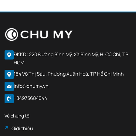
ĐKKD: 220 Đường Bình Mỹ, Xã Bình Mỹ, H. Củ Chi, TP.
HCM
164 Võ Thị Sáu, Phường Xuân Hoà, TP Hồ Chí Minh
info@chumy.vn
+84975684044
Về chúng tôi
Giới thiệu