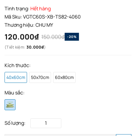
Tình trạng:
Hết hàng
Mã Sku:
VGTC60S-XB-TS82-4060
Thương hiệu:
CHU MY
120.000₫
150.000₫
-20%
(Tiết kiệm:
30.000₫
)
Kích thước:
40x60cm
50x70cm
60x80cm
Màu sắc:
Số lượng: